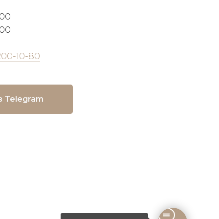
:00
:00
200-10-80
в Telegram