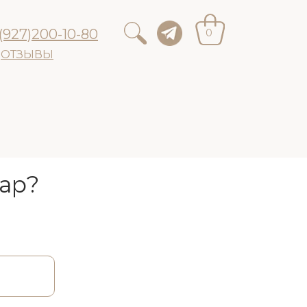
(927)200-10-80
0
ОТЗЫВЫ
ар?