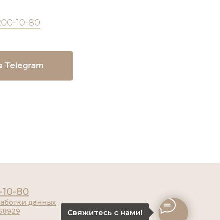
200-10-80
в Telegram
-10-80
работки данных
68929
Свяжитесь с нами!