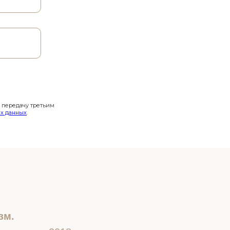
и передачу третьим
х данных
.
зм.