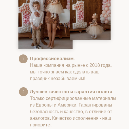
Профессионализм.
Наша компания на рынке с 2018 года,
мы точно знаем как сделать ваш
праздник незабываемым!
Лучшее качество и гарантия полета.
Только сертифицированные материалы
из Европы и Америки. Гарантированы
безопасность и качество, в отличие от
аналогов. Качество исполнения - наш
приоритет.