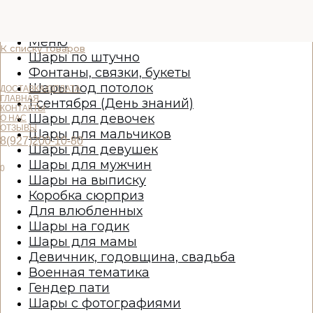
Меню
К списку товаров
Шары по штучно
Фонтаны, связки, букеты
Шары под потолок
ДОСТАВКА/ОПЛАТА
ГЛАВНАЯ
1 сентября (День знаний)
КОНТАКТЫ
Шары для девочек
О НАС
ОТЗЫВЫ
Шары для мальчиков
8(927)200-10-80
Шары для девушек
Шары для мужчин
0
Шары на выписку
Коробка сюрприз
Для влюбленных
Шары на годик
Шары для мамы
Девичник, годовщина, свадьба
Военная тематика
Гендер пати
Шары с фотографиями