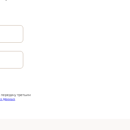
и передачу третьим
х данных
.