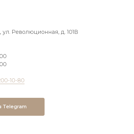
, ул. Революционная, д. 101В
:00
:00
200-10-80
в Telegram