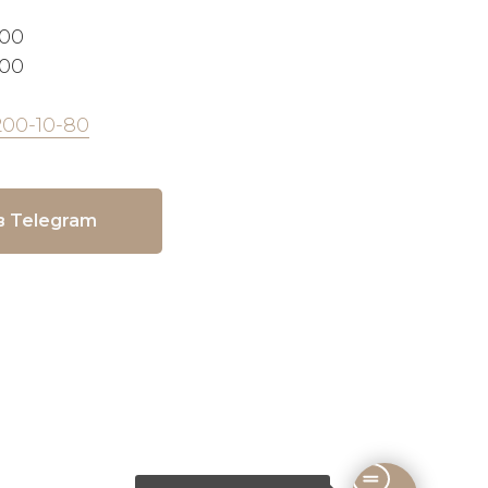
:00
:00
200-10-80
в Telegram