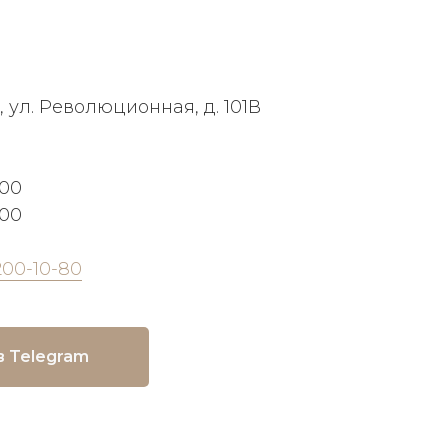
, ул. Революционная, д. 101В
:00
:00
200-10-80
в Telegram