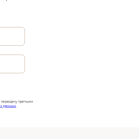
и передачу третьим
х данных
.