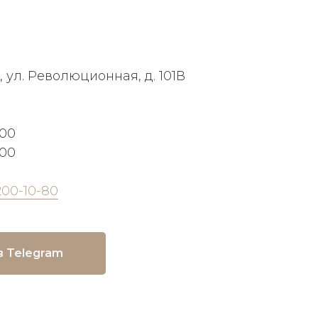
, ул. Революционная, д. 101В
:00
:00
200-10-80
в Telegram