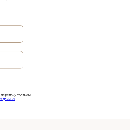
и передачу третьим
х данных
.