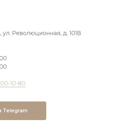
, ул. Революционная, д. 101В
:00
:00
200-10-80
в Telegram