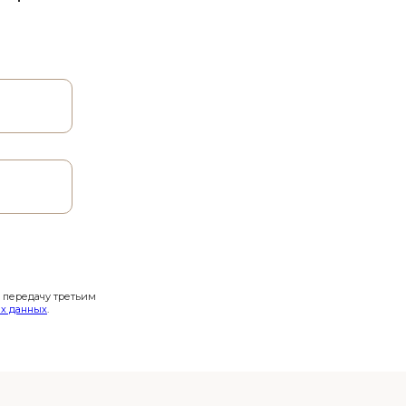
и передачу третьим
х данных
.