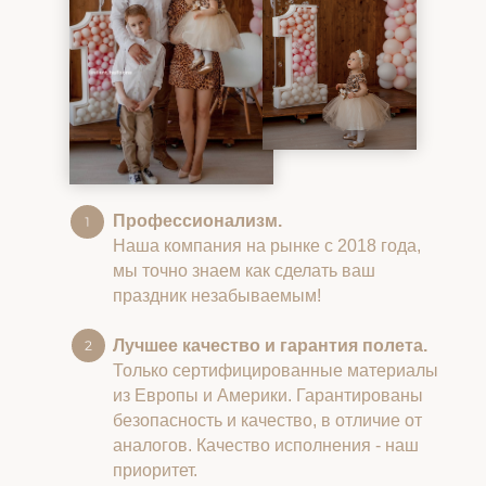
Профессионализм.
Наша компания на рынке с 2018 года,
мы точно знаем как сделать ваш
праздник незабываемым!
Лучшее качество и гарантия полета.
Только сертифицированные материалы
из Европы и Америки. Гарантированы
безопасность и качество, в отличие от
аналогов. Качество исполнения - наш
приоритет.