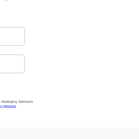
и передачу третьим
х данных
.