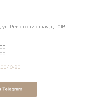
, ул. Революционная, д. 101В
:00
:00
200-10-80
в Telegram