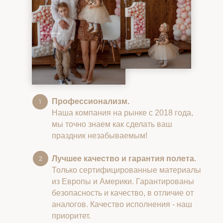
Профессионализм.
Наша компания на рынке с 2018 года,
мы точно знаем как сделать ваш
праздник незабываемым!
Лучшее качество и гарантия полета.
Только сертифицированные материалы
из Европы и Америки. Гарантированы
безопасность и качество, в отличие от
аналогов. Качество исполнения - наш
приоритет.