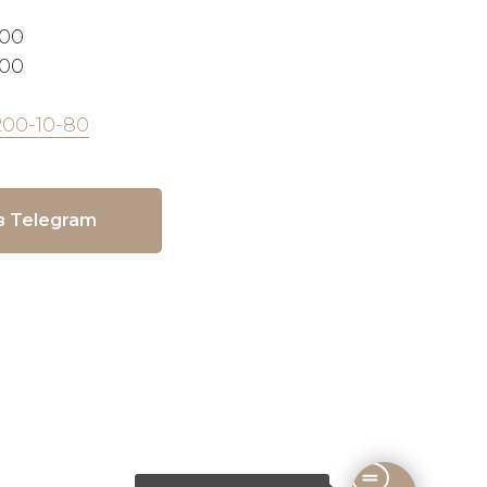
:00
:00
200-10-80
в Telegram