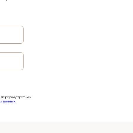
и передачу третьим
х данных
.