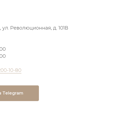
, ул. Революционная, д. 101В
:00
:00
200-10-80
в Telegram