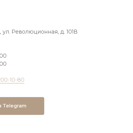
, ул. Революционная, д. 101В
:00
:00
200-10-80
в Telegram