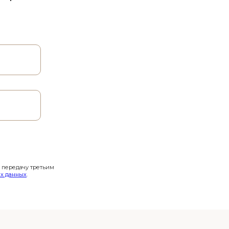
и передачу третьим
х данных
.