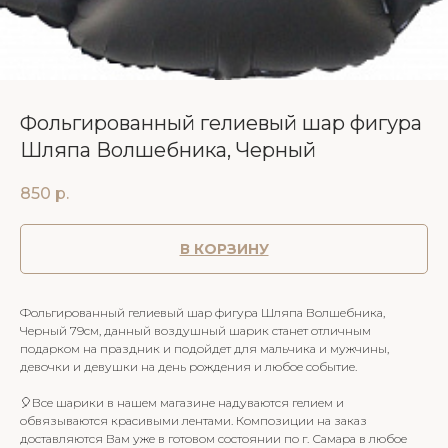
Фольгированный гелиевый шар фигура
Шляпа Волшебника, Черный
850
р.
В КОРЗИНУ
Фольгированный гелиевый шар фигура Шляпа Волшебника,
Черный 79см, данный воздушный шарик станет отличным
подарком на праздник и подойдет для мальчика и мужчины,
девочки и девушки на день рождения и любое событие.
🎈Все шарики в нашем магазине надуваются гелием и
обвязываются красивыми лентами. Композиции на заказ
доставляются Вам уже в готовом состоянии по г. Самара в любое