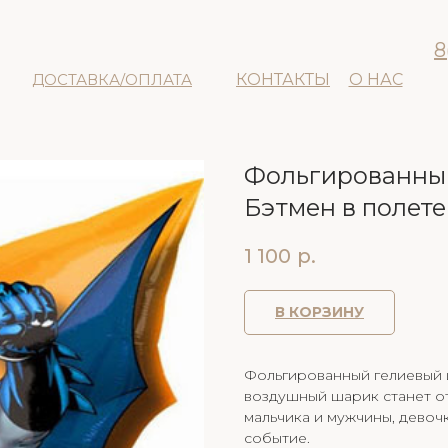
8
ДОСТАВКА/ОПЛАТА
КОНТАКТЫ
О НАС
Фольгированный
Бэтмен в полете
1 100
р.
В КОРЗИНУ
Фольгированный гелиевый ш
воздушный шарик станет о
мальчика и мужчины, девоч
событие.