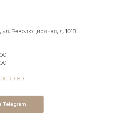
, ул. Революционная, д. 101В
:00
:00
200-10-80
в Telegram