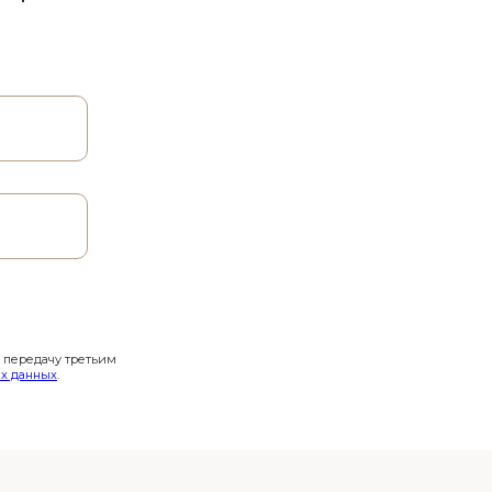
и передачу третьим
х данных
.