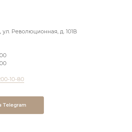
, ул. Революционная, д. 101В
:00
:00
200-10-80
в Telegram