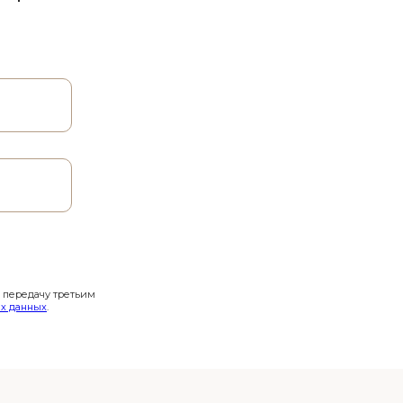
и передачу третьим
х данных
.