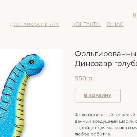
8
ДОСТАВКА/ОПЛАТА
КОНТАКТЫ
О НАС
Фольгированный
Динозавр голуб
950
р.
В КОРЗИНУ
Фольгированный гелиевый ш
данный воздушный шарик с
подойдет для мальчика и м
любое событие.