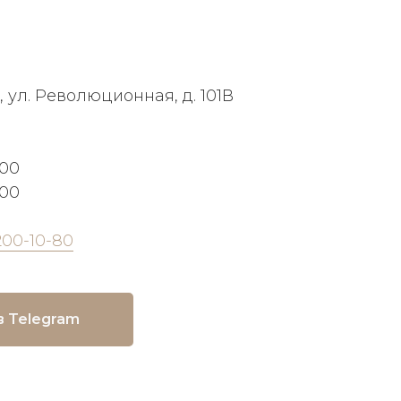
, ул. Революционная, д. 101В
:00
:00
200-10-80
в Telegram