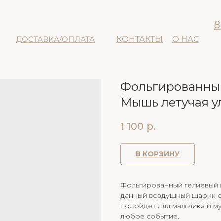
8
ДОСТАВКА/ОПЛАТА
КОНТАКТЫ
О НАС
Фольгированный
Мышь летучая у
1 100
р.
В КОРЗИНУ
Фольгированный гелиевый ш
данный воздушный шарик с
подойдет для мальчика и м
любое событие.