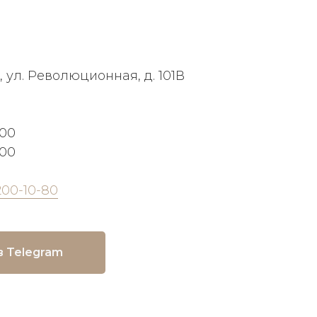
, ул. Революционная, д. 101В
:00
:00
200-10-80
в Telegram