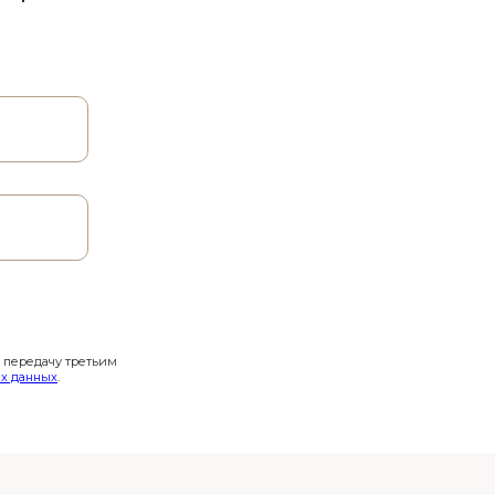
и передачу третьим
х данных
.