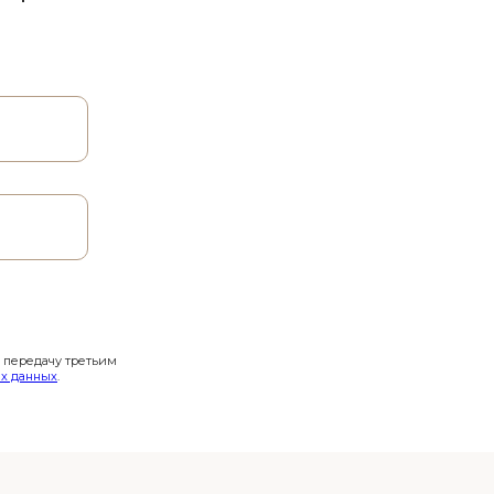
и передачу третьим
х данных
.