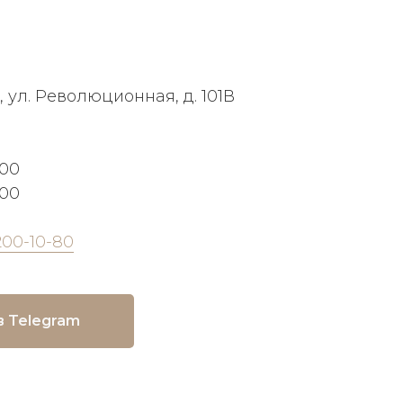
, ул. Революционная, д. 101В
:00
:00
200-10-80
в Telegram