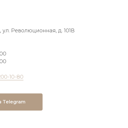
, ул. Революционная, д. 101В
:00
:00
200-10-80
в Telegram