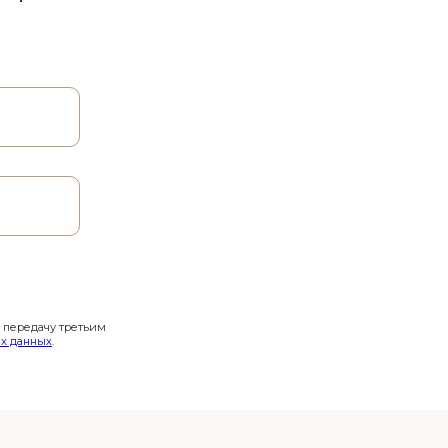
и передачу третьим
х данных
.