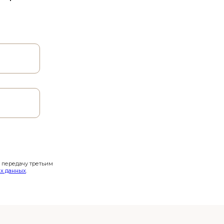
и передачу третьим
х данных
.