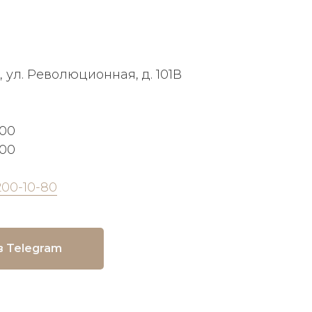
, ул. Революционная, д. 101В
:00
:00
200-10-80
в Telegram