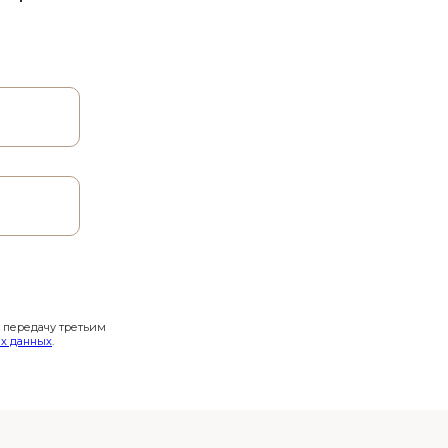
и передачу третьим
х данных
.