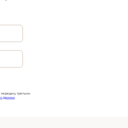
и передачу третьим
х данных
.