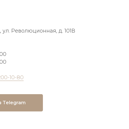
, ул. Революционная, д. 101В
:00
:00
200-10-80
в Telegram