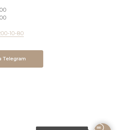
:00
:00
200-10-80
в Telegram