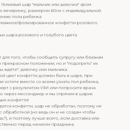
Гелиевый шар "мальчик или девочка" хром
ю вечеринку, размером 60см с индивидуальной
ению пола ребенка
умажное/фольгированное конфетти розового
ых шара розового и голубого цвета
для того, чтобы сообщить супругу или близким
 прекрасном положении, но и "подогреть" их
ы ждёте": девочку или мальчика.
ой цвет конфетти должен быть в шаре, при
и хотите вместе со всеми узнать пол ребенка,
ерт с результатом УЗИ или попросите врача
о через мессенджер и мы спрячем в шарик
щих конфетти!
одятся конфетти, шар не обработан, поэтому не
к с обработкой (но ведь он и не создан чтобы
дь?), и поэтому лучше всего, если доставка или
ственно перед началом праздника.