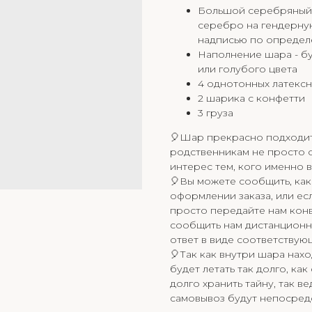
Большой серебряный 
серебро на гендерну
надписью по определ
Наполнение шара - б
или голубого цвета
4 однотонных латексн
2 шарика с конфетти
3 груза
🎈Шар прекрасно подходит 
родственникам не просто о
интерес тем, кого именно в
🎈Вы можете сообщить, как
оформлении заказа, или есл
просто передайте нам конв
сообщить нам дистанционн
ответ в виде соответствую
🎈Так как внутри шара нах
будет летать так долго, ка
долго хранить тайну, так ве
самовывоз будут непосред