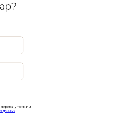
ар?
и передачу третьим
х данных
.