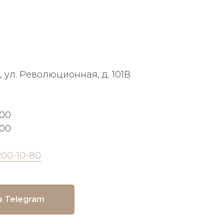
, ул. Революционная, д. 101В
:00
:00
200-10-80
в Telegram