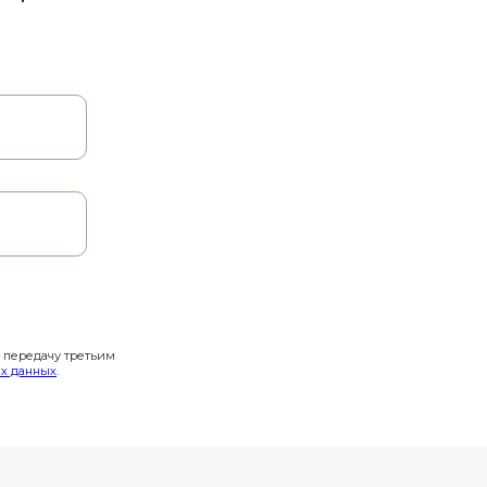
и передачу третьим
х данных
.