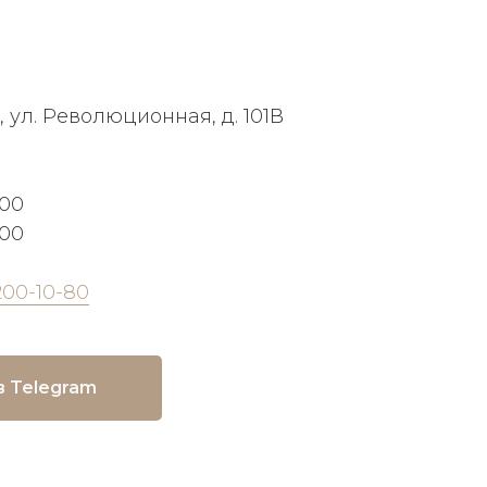
, ул. Революционная, д. 101В
:00
:00
200-10-80
в Telegram