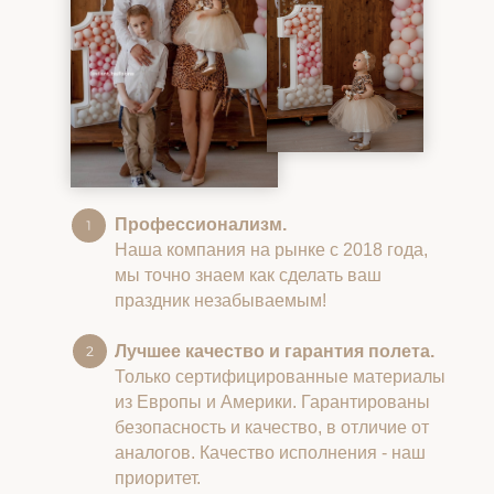
Профессионализм.
Наша компания на рынке с 2018 года,
мы точно знаем как сделать ваш
праздник незабываемым!
Лучшее качество и гарантия полета.
Только сертифицированные материалы
из Европы и Америки. Гарантированы
безопасность и качество, в отличие от
аналогов. Качество исполнения - наш
приоритет.