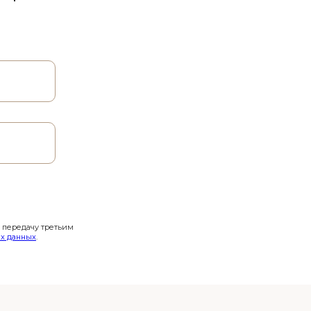
и передачу третьим
х данных
.