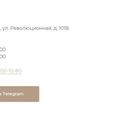
, ул. Революционная, д. 101В
:00
:00
200-10-80
в Telegram