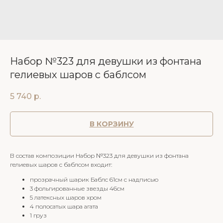
Набор №323 для девушки из фонтана
гелиевых шаров с баблсом
5 740
р.
В КОРЗИНУ
В состав композиции Набор №323 для девушки из фонтана
гелиевых шаров с баблсом входит:
прозрачный шарик Баблс 61см с надписью
3 фольгированные звезды 46см
5 латексных шаров хром
4 полосатых шара агата
1 груз