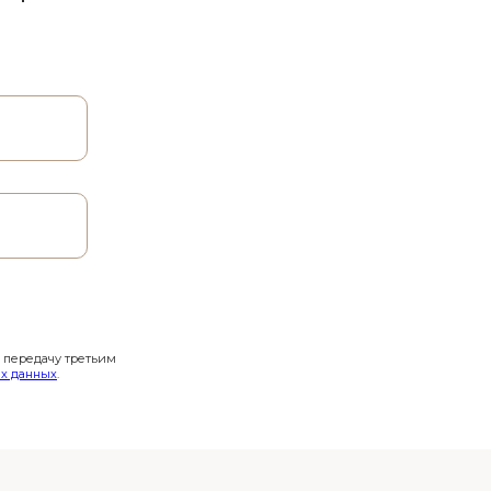
и передачу третьим
х данных
.