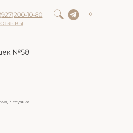
(927)200-10-80
0
ОТЗЫВЫ
шек №58
ома, 3 грузика