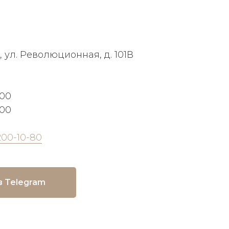
, ул. Революционная, д. 101В
:00
:00
200-10-80
в Telegram