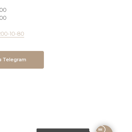
:00
:00
200-10-80
в Telegram