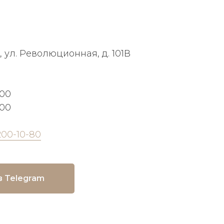
, ул. Революционная, д. 101В
:00
:00
200-10-80
в Telegram