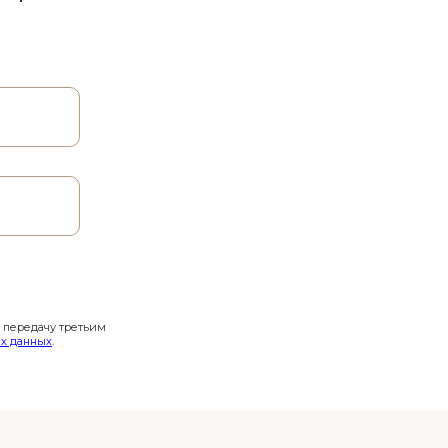
и передачу третьим
х данных
.