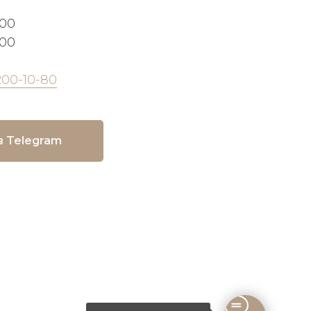
:00
:00
200-10-80
в Telegram