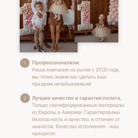
Профессионализм.
Наша компания на рынке с 2018 года,
мы точно знаем как сделать ваш
праздник незабываемым!
Лучшее качество и гарантия полета.
Только сертифицированные материалы
из Европы и Америки. Гарантированы
безопасность и качество, в отличие от
аналогов. Качество исполнения - наш
приоритет.