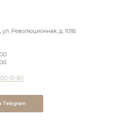
, ул. Революционная, д. 101В
:00
:00
200-10-80
в Telegram