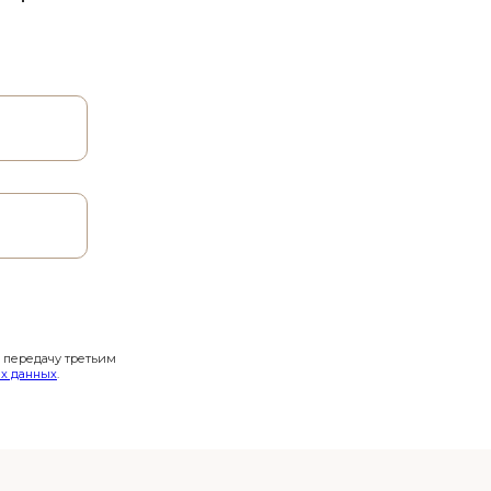
и передачу третьим
х данных
.