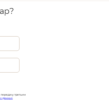
ар?
и передачу третьим
х данных
.