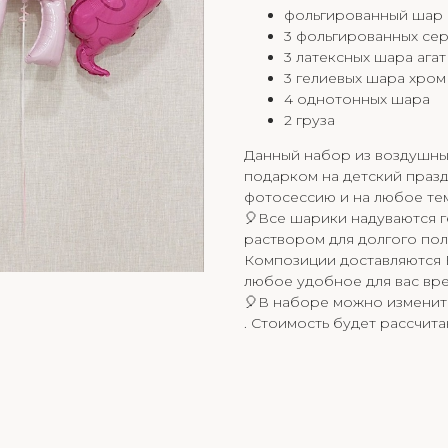
фольгированный шар 
3 фольгированных сер
3 латексных шара агат
3 гелиевых шара хром
4 однотонных шара
2 груза
Данный набор из воздушны
подарком на детский празд
фотосессию и на любое те
🎈Все шарики надуваются 
раствором для долгого пол
Композиции доставляются В
любое удобное для вас вре
🎈В наборе можно изменить
. Стоимость будет рассчит