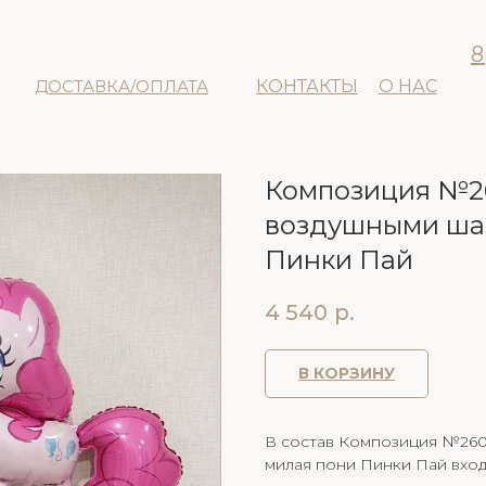
8
ДОСТАВКА/ОПЛАТА
КОНТАКТЫ
О НАС
Композиция №26
воздушными шар
Пинки Пай
4 540
р.
В КОРЗИНУ
В состав Композиция №260
милая пони Пинки Пай вход