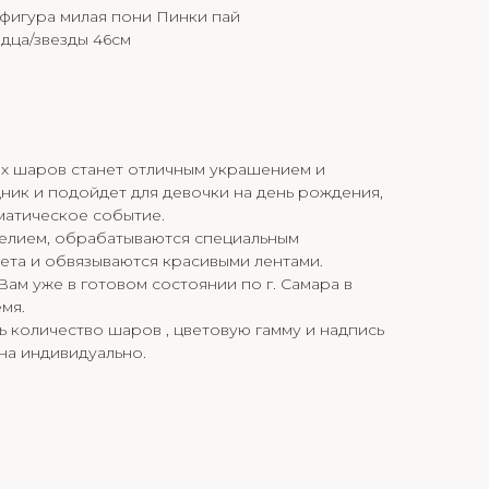
фигура милая пони Пинки пай
дца/звезды 46см
х шаров станет отличным украшением и
ник и подойдет для девочки на день рождения,
матическое событие.
гелием, обрабатываются специальным
ета и обвязываются красивыми лентами.
ам уже в готовом состоянии по г. Самара в
мя.
 количество шаров , цветовую гамму и надпись
ана индивидуально.