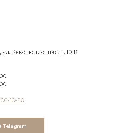
, ул. Революционная, д. 101В
:00
:00
200-10-80
в Telegram