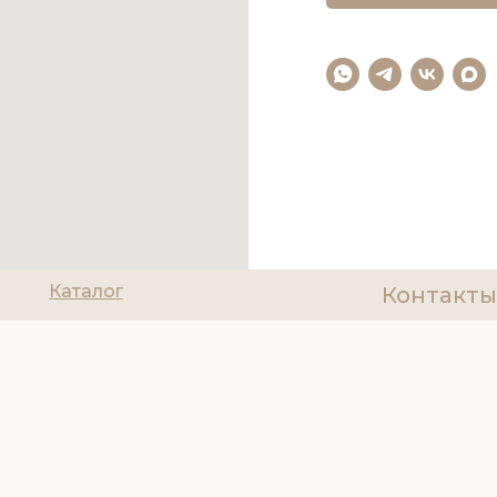
Каталог
Контакты
О нас
8(927)200
Политика об
Доставка и оплата
ИНН 6314085
Отзывы
Tilda
Made on