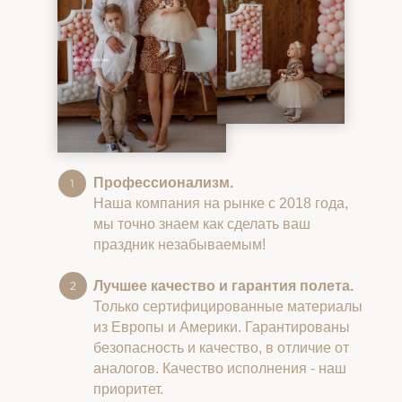
Профессионализм.
Наша компания на рынке с 2018 года,
мы точно знаем как сделать ваш
праздник незабываемым!
Лучшее качество и гарантия полета.
Только сертифицированные материалы
из Европы и Америки. Гарантированы
безопасность и качество, в отличие от
аналогов. Качество исполнения - наш
приоритет.