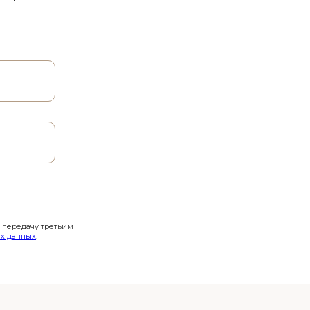
и передачу третьим
х данных
.