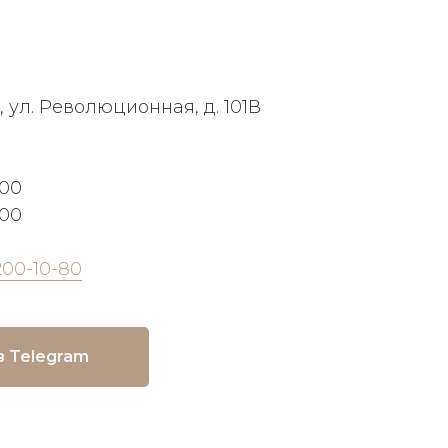
, ул. Революционная, д. 101В
:00
:00
200-10-80
в Telegram