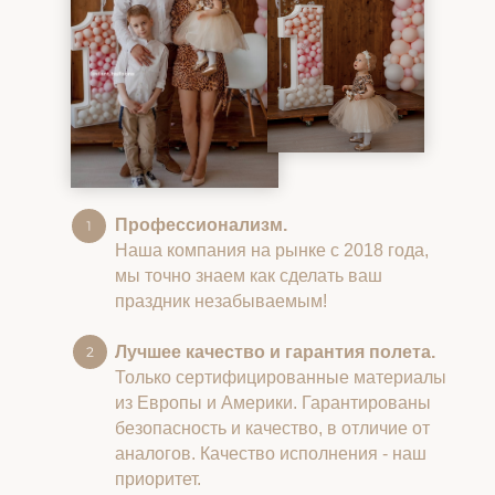
Профессионализм.
Наша компания на рынке с 2018 года,
мы точно знаем как сделать ваш
праздник незабываемым!
Лучшее качество и гарантия полета.
Только сертифицированные материалы
из Европы и Америки. Гарантированы
безопасность и качество, в отличие от
аналогов. Качество исполнения - наш
приоритет.