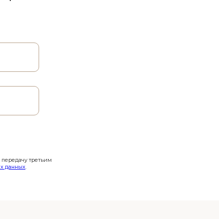
и передачу третьим
х данных
.