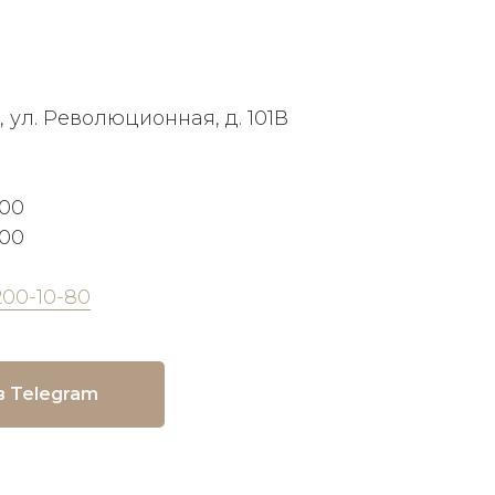
, ул. Революционная, д. 101В
:00
:00
200-10-80
в Telegram