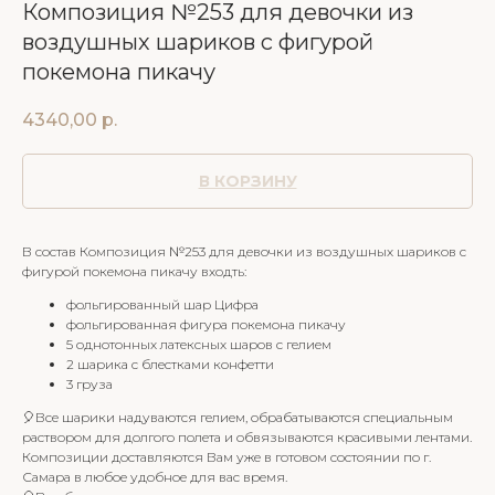
Композиция №253 для девочки из
воздушных шариков с фигурой
покемона пикачу
4340,00
р.
В КОРЗИНУ
В состав Композиция №253 для девочки из воздушных шариков с
фигурой покемона пикачу входть:
фольгированный шар Цифра
фольгированная фигура покемона пикачу
5 однотонных латексных шаров с гелием
2 шарика с блестками конфетти
3 груза
🎈Все шарики надуваются гелием, обрабатываются специальным
раствором для долгого полета и обвязываются красивыми лентами.
Композиции доставляются Вам уже в готовом состоянии по г.
Самара в любое удобное для вас время.