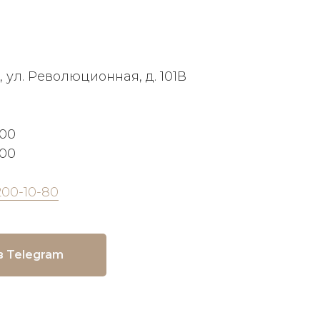
, ул. Революционная, д. 101В
:00
:00
200-10-80
в Telegram