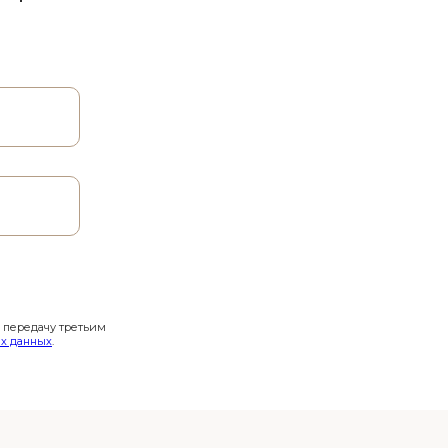
и передачу третьим
х данных
.