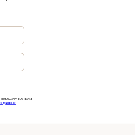
и передачу третьим
х данных
.