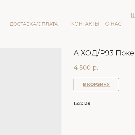
8
ДОСТАВКА/ОПЛАТА
КОНТАКТЫ
О НАС
А ХОД/P93 Поке
4 500
р.
В КОРЗИНУ
132х139