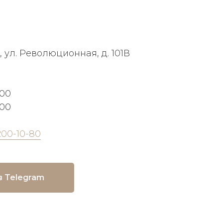
, ул. Революционная, д. 101В
:00
:00
200-10-80
в Telegram