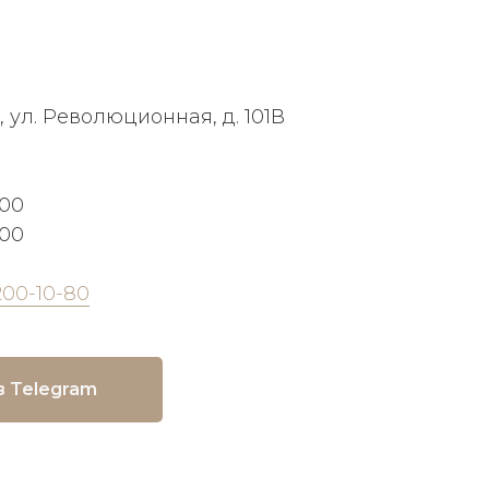
, ул. Революционная, д. 101В
:00
:00
200-10-80
в Telegram