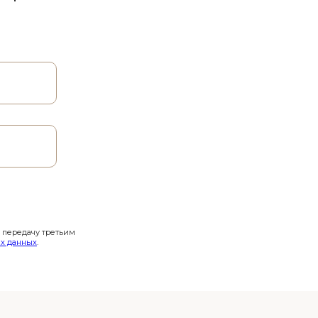
и передачу третьим
х данных
.