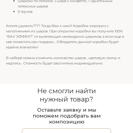
Шарики по потолок: 3 шара с конфетти, 7 однотонных
латексных шаров
5 грузов
Хотите удивить???? Тогда Вам к нам!!! Коробка-сюрприз с
наполнением из шаров. При открытии коробки вы получите 100%
"ВАУ ЭФФЕКТ" от вылетающих неожиданно шариков, а если еще в
нее поместить сам подарок... Обладатель данной коробки будет
крайне впечатлён!
В наборе можно изменить количество шаров , цветовую гамму и
надпись . Стоимость будет рассчитана индивидуально.
Не смогли найти
нужный товар?
Оставьте заявку и мы
поможем подобрать вам
композицию