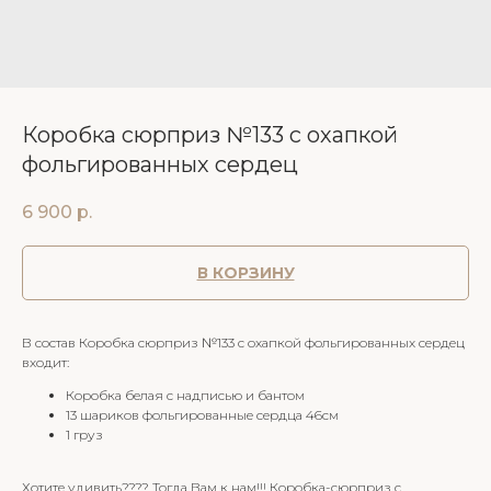
Коробка сюрприз №133 с охапкой
фольгированных сердец
6 900
р.
В КОРЗИНУ
В состав Коробка сюрприз №133 с охапкой фольгированных сердец
входит:
Коробка белая с надписью и бантом
13 шариков фольгированные сердца 46см
1 груз
Хотите удивить???? Тогда Вам к нам!!! Коробка-сюрприз с